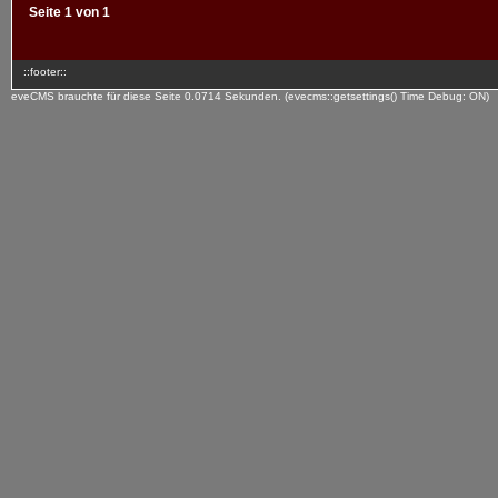
Seite 1 von 1
::footer::
eveCMS brauchte für diese Seite 0.0714 Sekunden. (evecms::getsettings() Time Debug: ON)