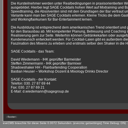
Die Kursteilnehmer werden unter Realbedingungen in praxisorientierten W
ausgebildet. Hierbei legt SAGE Cocktails hohen Wert auf Mixtraining und B
Speedtraining, die Absolventen sind mit den Grundlagen der Bar vertraut und
Variante kann man bei SAGE Cocktails erlernen. Kleine Tricks die dem Gas
und Workingflairkursen für Bar-Entertainment lernen.
Die Ausbildung ist entsprechend dem amerikanischen Trend orientiert und g
für den Barausbau ab. Mit kompetenter Planung, Betreuung und Coaching s
Realisierung gern zur Seite. Weiterhin können Getränkekarten oder ausgefa
Kundenwunsch entwickelt werden. Für Cocktail-Laien gibt es außerdem di
Faszination des Mixens zu erleben und erstmals selber den Shaker in die
SAGE Cocktails - das Team:
David Wiedemann - IHK geprüfter Barmeister
Steffen Zimmermann - IHK geprüfter Barmixer
Shadowshaker HH - Flairbartending Cooperation
Bastian Heuser – Workshop Dozent & Mixology Drinks Director
SAGE Cocktails - der Kontakt:
Telefon: 030. 27 87 69 44
Fax: 030. 27 87 69 21
E-Mail: d.wiedemann@sagegroup.de
::footer::
eveCMS brauchte für diese Seite 0.0072 Sekunden. (evecms::getsettings() Time Debug: ON)