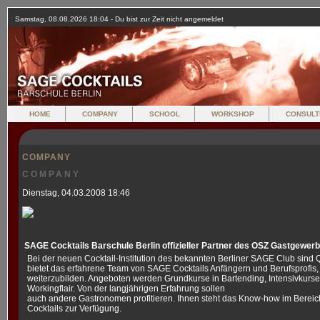
Samstag, 08.08.2026 18:04 - Du bist zur Zeit nicht angemeldet
HOME
COMPANY
SCHOOL
WORKSHOP
CONSULT
COMPANY
COMPANY
Dienstag, 04.03.2008 18:46
SAGE Cocktails Barschule Berlin offizieller Partner des OSZ Gastgewerb
Bei der neuen Cocktail-Institution des bekannten Berliner SAGE Club sind
bietet das erfahrene Team von SAGE Cocktails Anfängern und Berufsprofis, 
weiterzubilden. Angeboten werden Grundkurse in Bartending, Intensivkur
Workingflair. Von der langjährigen Erfahrung sollen
auch andere Gastronomen profitieren. Ihnen steht das Know-how im Bereic
Cocktails zur Verfügung.