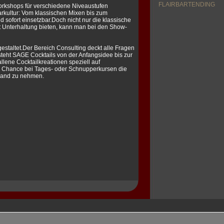
FLAIRBARTENDING
orkshops für verschiedene Niveaustufen
arkultur: Vom klassischen Mixen bis zum
 sofort einsetzbar.Doch nicht nur die klassische
t Unterhaltung bieten, kann man bei den Show-
estaltet.Der Bereich Consulting deckt alle Fragen
teht SAGE Cocktails von der Anfangsidee bis zur
llene Cocktailkreationen speziell auf
e Chance bei Tages- oder Schnupperkursen die
 Hand zu nehmen.