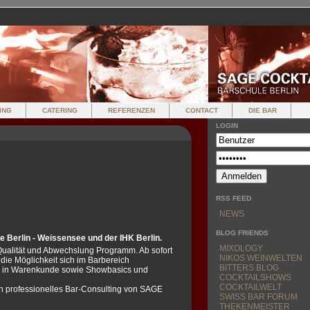
ING
CATERING
REFERENZEN
CONTACT
DIE BAR
LOGIN
RSS FEED
NEWS
BLOG FRIENDS
e Berlin - Weissensee und der IHK Berlin.
MIXOLOGY
 Qualität und Abwechslung Programm. Ab sofort
NIKOS WEINWELTEN
die Möglichkeit sich im Barbereich
BITTERS BLOG
se in Warenkunde sowie Showbasics und
COCKTAILSHOWS
COCKTAILWELT
h professionelles Bar-Consulting von SAGE
SWISS BAR FORUM
THEKENMEISTER